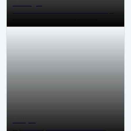
Mariages
Des souvenirs inoubliables dans le cadre romantique
de La Ferme du Château de Corroy-le-Grand.
Rallyes
Organisez un rallye sécurisé et festif dans un lieu