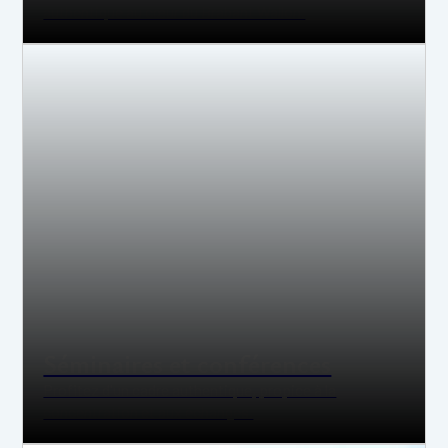
authentique au cœur du Brabant Wallon.
Séminaires et conférences
Profitez d'un cadre authentique, propice à la
concentration et aux échanges.