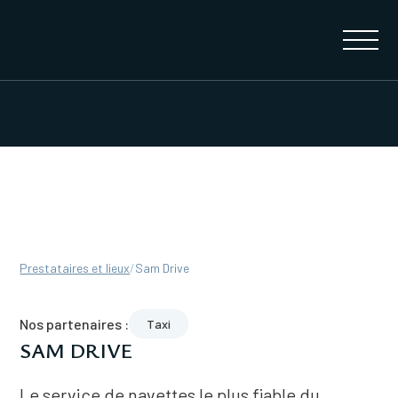
Prestataires et lieux
/
Sam Drive
Nos partenaires :
Taxi
SAM DRIVE
Le service de navettes le plus fiable du