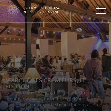
MARCHÉ DES CRÉATEURS, 6E
ÉDITION
La Ferme du Château de Corroy-le-Grand
organise chaque novembre son Marché des
Créateurs : plus de 40 artisans locaux, ateliers
pour tous, foodtrucks bio, et une ambiance