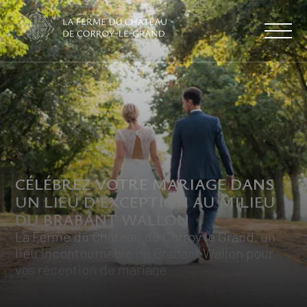
CÉLÉBREZ VOTRE MARIAGE DANS
UN LIEU D'EXCEPTION AU MILIEU
DU BRABANT WALLON
La Ferme du Château de Corroy le Grand, un
lieu incontournable du Brabant Wallon pour
vos réception de mariage